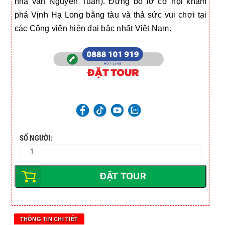
nhà văn Nguyễn Tuân). Đừng bỏ lỡ cơ hội khám
phá Vịnh Hạ Long bằng tàu và thả sức vui chơi tại
các Công viên hiện đại bậc nhất Việt Nam.
SỐ NGƯỜI:
ĐẶT TOUR
THÔNG TIN CHI TIẾT