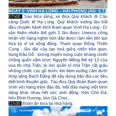
NGÀY 2: VỊNH HẠ LONG – HẢI PHÒNG (ĂN: S,T)
07h00
Sau bữa sáng, xe đưa Quý khách đi Cầu
cảng Quốc tế Hạ Long. Quý khách xuống tàu bắt
đầu chuyến hành trình tham quan Vịnh Hạ Long - Di
sản thiên nhiên thế giới 2 lần được Unesco công
nhận với hàng nghìn hòn đảo được làm nên bởi tạo
hoá kỳ vĩ và sống động. Tham quan Động Thiên
Cung - lâu đài của tạo hoá giữa chốn trần gian,
hang Đầu Gỗ - tương truyền trong cuộc kháng chiến
chống quân xâm lược Nguyên Mông thế kỷ 13 của
vua tôi nhà Trần, là nơi quân sĩ nhà Trần cất giấu
những chiếc cọc gỗ trước khi đem xuống cắm dưới
lòng sông Bạch Đằng để xây dựng trận địa cọc tiêu
diệt binh thuyền giặc. Tàu đưa Quý đoàn tham quan
Vịnh với hàng trăm đảo đá, mỗi đảo mang một hình
dáng khác nhau hết sức sinh động: Hòn Chó Đá,
hòn Đỉnh Hương, hòn Gà Chọi...
11h30
Đoàn ăn trưa tại nhà hàng.