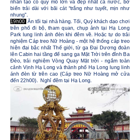
nhân tạo có quy mô lớn và đẹp nhất cả nước, bờ
biển trải dài với bãi cát “trắng như tuyết, mịn như
nhung”.
19h00
Ăn tối tại nhà hàng. Tối, Quý khách dạo chơi
trên phố đi bộ, tham quan, chụp ảnh tại Hạ Long
Park lung linh ánh đèn khi đêm về. Hoặc tự do trải
nghiệm Cáp treo Nữ Hoàng - một hệ thống cáp treo
hiện đại bậc nhất Thế giới, từ ga Đại Dương đoàn
lên Cabin hai tầng để sang ga Mặt Trời trên đỉnh Ba
Đèo, trải nghiệm Vòng Quay Mặt trời - ngắm toàn
cảnh Vịnh Hạ Long và thành phố Hạ Long lung linh
ánh đèn từ trên cao (Cáp treo Nữ Hoàng mở cửa
đến 22h00). Nghỉ đêm tại Hạ Long.