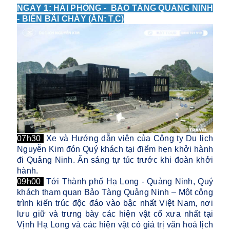
NGÀY 1: HẢI PHÒNG - BẢO TÀNG QUẢNG NINH
- BIỂN BÃI CHÁY (ĂN: T,C)
07h30
Xe và Hướng dẫn viên của Công ty Du lịch
Nguyễn Kim đón Quý khách tại điểm hẹn khởi hành
đi Quảng Ninh. Ăn sáng tự túc trước khi đoàn khởi
hành.
09h00
Tới Thành phố Hạ Long - Quảng Ninh, Quý
khách tham quan Bảo Tàng Quảng Ninh – Một công
trình kiến trúc độc đáo vào bậc nhất Việt Nam, nơi
lưu giữ và trưng bày các hiện vật cổ xưa nhất tại
Vịnh Hạ Long và các hiện vật có giá trị văn hoá lịch