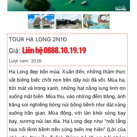
TOUR HẠ LONG 2N1Đ
Liên hệ 0888.10.19.19
Giá:
Lượt xem: 2026
Hạ Long đẹp bốn mùa. Xuân đến, những thảm thực
vật biêng biếc chồi non trên dãy núi đá vôi. Mùa hạ,
trời mát và trong xanh, những hạt nắng lung linh rơi
xuống mặt biển. Mùa thu, vào những đêm trăng, ánh
trăng soi nghiêng bóng núi bồng bềnh như dát vàng
xuống trần gian. Mùa đông, với làn khói sóng bay
bay, sương núi lan tỏa. Hạ Long đẹp như “một lẵng
hoa nổi lềnh bềnh trên sóng biển mẹ hiền” (Lời của