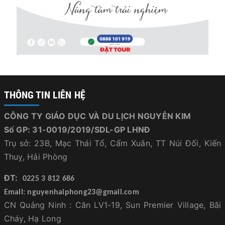
THÔNG TIN LIÊN HỆ
CÔNG TY GIÁO DỤC VÀ DU LỊCH NGUYỄN KIM
Số GP: 31-0019/2019/SDL-GP LHNĐ
Trụ sở: 23B, Mạc Thái Tổ, Cẩm Xuân, TT Núi Đối, Kiến
Thuỵ, Hải Phòng
ĐT:
0225 3 812 686
Email: nguyenhaiphong23@gmail.com
CN Quảng Ninh : Căn LV1-19, Sun Premier Village, Bãi
Cháy, Hạ Long