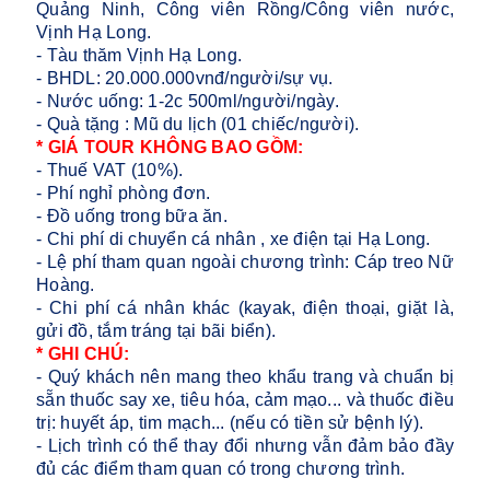
Quảng Ninh, Công viên Rồng/Công viên nước,
Vịnh Hạ Long.
- Tàu thăm Vịnh Hạ Long.
- BHDL: 20.000.000vnđ/người/sự vụ.
- Nước uống: 1-2c 500ml/người/ngày.
- Quà tặng : Mũ du lịch (01 chiếc/người).
* GIÁ TOUR KHÔNG BAO GỒM:
- Thuế VAT (10%).
- Phí nghỉ phòng đơn.
- Đồ uống trong bữa ăn.
- Chi phí di chuyển cá nhân , xe điện tại Hạ Long.
- Lệ phí tham quan ngoài chương trình: Cáp treo Nữ
Hoàng.
- Chi phí cá nhân khác (kayak, điện thoại, giặt là,
gửi đồ, tắm tráng tại bãi biển).
* GHI CHÚ:
- Quý khách nên mang theo khẩu trang và chuẩn bị
sẵn thuốc say xe, tiêu hóa, cảm mạo... và thuốc điều
trị: huyết áp, tim mạch... (nếu có tiền sử bệnh lý).
- Lịch trình có thể thay đổi nhưng vẫn đảm bảo đầy
đủ các điểm tham quan có trong chương trình.