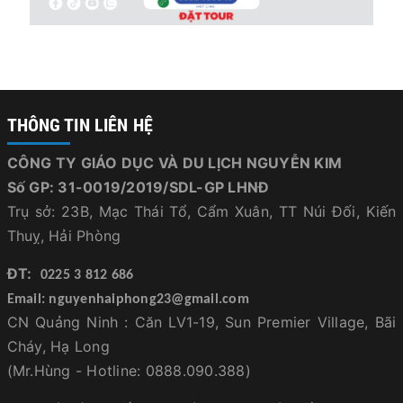
THÔNG TIN LIÊN HỆ
CÔNG TY GIÁO DỤC VÀ DU LỊCH NGUYỄN KIM
Số GP: 31-0019/2019/SDL-GP LHNĐ
Trụ sở: 23B, Mạc Thái Tổ, Cẩm Xuân, TT Núi Đối, Kiến
Thuỵ, Hải Phòng
ĐT:
0225 3 812 686
Email: nguyenhaiphong23@gmail.com
CN Quảng Ninh : Căn LV1-19, Sun Premier Village, Bãi
Cháy, Hạ Long
(Mr.Hùng - Hotline: 0888.090.388)