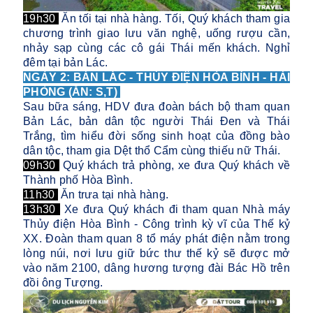
19h30
Ăn tối tại nhà hàng. Tối, Quý khách tham gia
chương trình giao lưu văn nghệ, uống rượu cần,
nhảy sạp cùng các cô gái Thái mến khách. Nghỉ
đêm tại bản Lác.
NGÀY 2: BẢN LÁC - THỦY ĐIỆN HÒA BÌNH - HẢI
PHÒNG (ĂN: S,T)
Sau bữa sáng, HDV đưa đoàn bách bộ tham quan
Bản Lác, bản dân tộc người Thái Đen và Thái
Trắng, tìm hiểu đời sống sinh hoạt của đồng bào
dân tộc, tham gia Dệt thổ Cẩm cùng thiếu nữ Thái.
09h30
Quý khách trả phòng, xe đưa Quý khách về
Thành phố Hòa Bình.
11h30
Ăn trưa tại nhà hàng.
13h30
Xe đưa Quý khách đi tham quan Nhà máy
Thủy điện Hòa Bình - Công trình kỳ vĩ của Thế kỷ
XX. Đoàn tham quan 8 tổ máy phát điện nằm trong
lòng núi, nơi lưu giữ bức thư thế kỷ sẽ được mở
vào năm 2100, dâng hương tượng đài Bác Hồ trên
đồi ông Tượng.