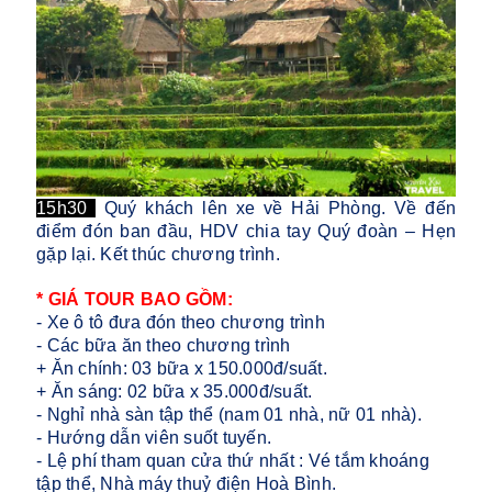
15h30
Quý khách lên xe về Hải Phòng. Về đến
điểm đón ban đầu, HDV chia tay Quý đoàn – Hẹn
gặp lại. Kết thúc chương trình.
* GIÁ TOUR BAO GỒM:
- Xe ô tô đưa đón theo chương trình
- Các bữa ăn theo chương trình
+ Ăn chính: 03 bữa x 150.000đ/suất.
+ Ăn sáng: 02 bữa x 35.000đ/suất.
- Nghỉ nhà sàn tập thể (nam 01 nhà, nữ 01 nhà).
- Hướng dẫn viên suốt tuyến.
- Lệ phí tham quan cửa thứ nhất : Vé tắm khoáng
tập thể, Nhà máy thuỷ điện Hoà Bình.