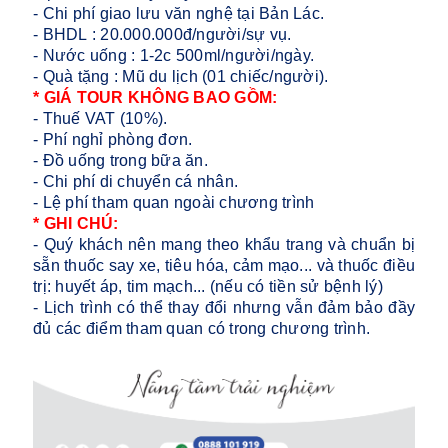
- Chi phí giao lưu văn nghệ tại Bản Lác.
- BHDL : 20.000.000đ/người/sự vụ.
- Nước uống : 1-2c 500ml/người/ngày.
- Quà tặng : Mũ du lịch (01 chiếc/người).
* GIÁ TOUR KHÔNG BAO GỒM:
- Thuế VAT (10%).
- Phí nghỉ phòng đơn.
- Đồ uống trong bữa ăn.
- Chi phí di chuyển cá nhân.
- Lệ phí tham quan ngoài chương trình
* GHI CHÚ:
- Quý khách nên mang theo khẩu trang và chuẩn bị
sẵn thuốc say xe, tiêu hóa, cảm mạo... và thuốc điều
trị: huyết áp, tim mạch... (nếu có tiền sử bệnh lý)
- Lịch trình có thể thay đổi nhưng vẫn đảm bảo đầy
đủ các điểm tham quan có trong chương trình.