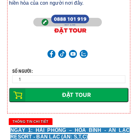
hiền hòa của con người nơi đây.
SỐ NGƯỜI:
ĐẶT TOUR
THÔNG TIN CHI TIẾT
NGÀY 1: HẢI PHÒNG – HÒA BÌNH - AN LẠC
RESORT - BẢN LÁC (ĂN: S,T,C)