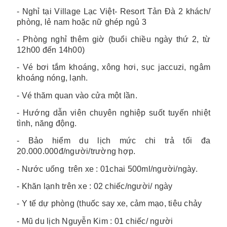
- Nghỉ tại
Village Lạc Việt- Resort Tản Đà 2 khách/
phòng, lẻ nam hoặc nữ ghép ngủ 3
- Phòng nghỉ thêm giờ (buổi chiều ngày thứ 2, từ
12h00 đến 14h00)
- Vé bơi tắm khoáng, xông hơi, sục jaccuzi, ngâm
khoáng nóng, lạnh.
- Vé thăm quan vào cửa một lần.
- Hướng dẫn viên chuyên nghiệp suốt tuyến nhiệt
tình, năng động.
- Bảo hiểm du lịch mức chi trả tối đa
20.000.000đ/người/trường hợp.
- Nước uống trên xe : 01chai 500ml/người/ngày.
- Khăn lạnh trên xe : 02 chiếc/người/ ngày
- Y tế dự phòng (thuốc say xe, cảm mạo, tiêu chảy
- Mũ du lịch Nguyễn Kim : 01 chiếc/ người