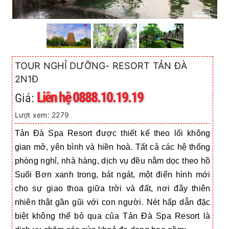
TOUR NGHỈ DƯỠNG- RESORT TẢN ĐÀ
2N1Đ
Liên hệ 0888.10.19.19
Giá:
Lượt xem: 2279
Tản Đà Spa Resort được thiết kế theo lối không
gian mở, yên bình và hiền hoà. Tất cả các hệ thống
phòng nghỉ, nhà hàng, dịch vụ đều nằm dọc theo hồ
Suối Bơn xanh trong, bát ngát, một điển hình mới
cho sự giao thoa giữa trời và đất, nơi đây thiên
nhiên thật gần gũi với con người.
Nét hấp dẫn đặc
biệt không thể bỏ qua của Tản Đà Spa Resort là