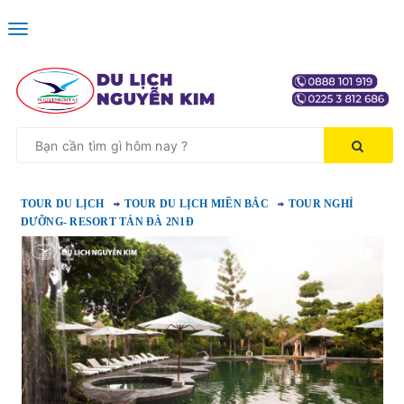
Toggle
navigation
TOUR DU LỊCH
TOUR DU LỊCH MIỀN BẮC
TOUR NGHỈ
DƯỠNG- RESORT TẢN ĐÀ 2N1Đ