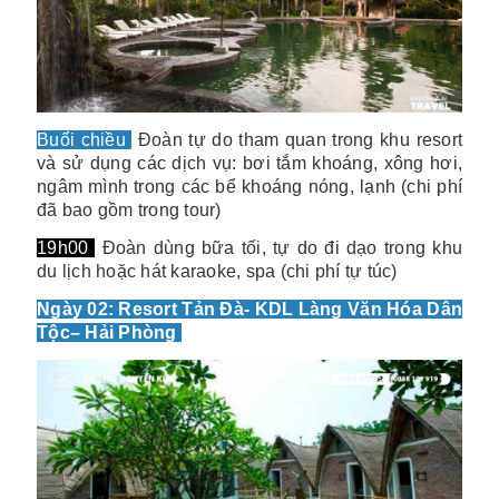
Buổi chiều
Đoàn tự do tham quan trong khu resort
và sử dụng các dịch vụ: bơi tắm khoáng, xông hơi,
ngâm mình trong các bể khoáng nóng, lạnh (chi phí
đã bao gồm trong tour)
19h00
Đoàn dùng bữa tối, tự do đi dạo trong khu
du lịch hoặc hát karaoke, spa (chi phí tự túc)
Ngày 02: Resort Tản Đà- KDL Làng Văn Hóa Dân
Tộc– Hải Phòng