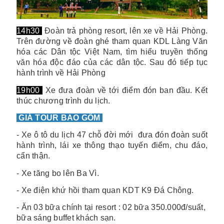
14h30
Đoàn trả phòng resort, lên xe về Hải Phòng.
Trên đường về đoàn ghé tham quan KDL Làng Văn
hóa các Dân tộc Việt Nam, tìm hiểu truyền thống
văn hóa độc đáo của các dân tộc. Sau đó tiếp tục
hành trình về Hải Phòng
19h00
Xe đưa đoàn về tới điểm đón ban đầu. Kết
thúc chương trình du lịch.
GIÁ TOUR BAO GỒM
- Xe ô tô du lịch 47 chỗ đời mới đưa đón đoàn suốt
hành trình, lái xe thông thạo tuyến điểm, chu đáo,
cẩn thận.
- Xe tăng bo lên Ba Vì.
- Xe điện khứ hồi tham quan KDT K9 Đá Chông.
- Ăn 03 bữa chính tại resort : 02 bữa 350.000đ/suất,
bữa sáng buffet khách sạn.