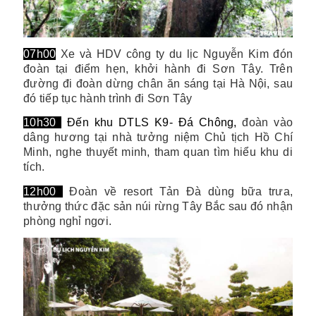
07h00
Xe và HDV công ty du lịc Nguyễn Kim đón
đoàn tại điểm hẹn, khởi hành đi Sơn Tây. Trên
đường đi đoàn dừng chân ăn sáng tại Hà Nội, sau
đó tiếp tục hành trình đi Sơn Tây
10h30
Đến khu DTLS K9- Đá Chông,
đoàn vào
dâng hương tại nhà tưởng niệm Chủ tịch Hồ Chí
Minh, nghe thuyết minh, tham quan tìm hiểu khu di
tích.
12h00
Đoàn về resort Tản Đà dùng bữa trưa,
thưởng thức đặc sản núi rừng Tây Bắc sau đó nhận
phòng nghỉ ngơi.