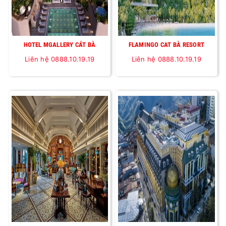
HOTEL MGALLERY CÁT BÀ
FLAMINGO CAT BÀ RESORT
Liên hệ 0888.10.19.19
Liên hệ 0888.10.19.19