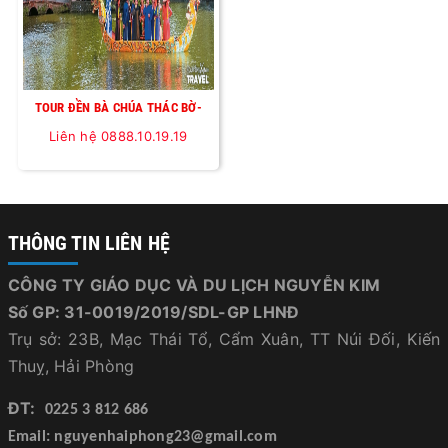
TOUR ĐỀN BÀ CHÚA THÁC BỜ-
CHÙA THẦY- CHÙA TÂY PHƯƠNG
Liên hệ 0888.10.19.19
2N1Đ
THÔNG TIN LIÊN HỆ
CÔNG TY GIÁO DỤC VÀ DU LỊCH NGUYỄN KIM
Số GP: 31-0019/2019/SDL-GP LHNĐ
Trụ sở: 23B, Mạc Thái Tổ, Cẩm Xuân, TT Núi Đối, Kiến
Thuỵ, Hải Phòng
ĐT:
0225 3 812 686
Email: nguyenhaiphong23@gmail.com