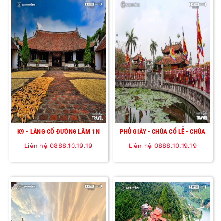
K9 - LÀNG CỔ ĐƯỜNG LÂM 1N
PHỦ GIÀY - CHÙA CỔ LỄ - CHÙA
KEO - ĐỀN ĐỒNG BẰNG 1N
Liên hệ 0888.10.19.19
Liên hệ 0888.10.19.19