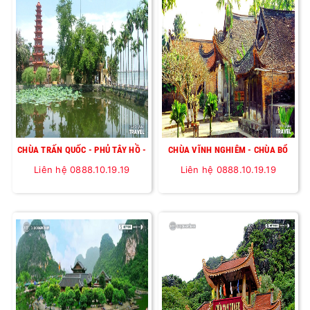
CHÙA TRẤN QUỐC - PHỦ TÂY HỒ -
CHÙA VĨNH NGHIÊM - CHÙA BỔ
ĐỀN NGỌC SƠN
ĐÀ 1N
Liên hệ 0888.10.19.19
Liên hệ 0888.10.19.19