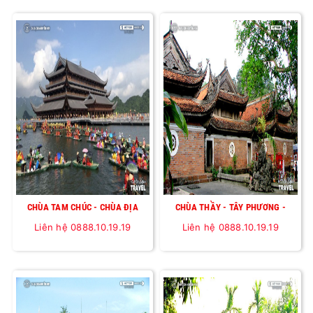
CHÙA TAM CHÚC - CHÙA ĐỊA
CHÙA THẦY - TÂY PHƯƠNG -
TẠNG PHI LAI 1N
CHÙA TRĂM GIAN 1N
Liên hệ 0888.10.19.19
Liên hệ 0888.10.19.19