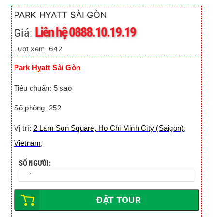
PARK HYATT SÀI GÒN
Liên hệ 0888.10.19.19
Giá:
Lượt xem: 642
Park Hyatt Sài Gòn
Tiêu chuẩn: 5 sao
Số phòng: 252
Vị trí
:
2 Lam Son Square, Ho Chi Minh City (Saigon),
Vietnam,
SỐ NGƯỜI:
ĐẶT TOUR