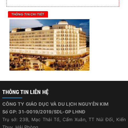
THÔNG TIN CHI TIẾT
THÔNG TIN LIÊN HỆ
CÔNG TY GIÁO DỤC VÀ DU LỊCH NGUYỄN KIM
Số GP: 31-0019/2019/SDL-GP LHNĐ
Trụ sở: 23B, Mạc Thái Tổ, Cẩm Xuân, TT Núi Đối, Kiến
Thuỵ, Hải Phòng