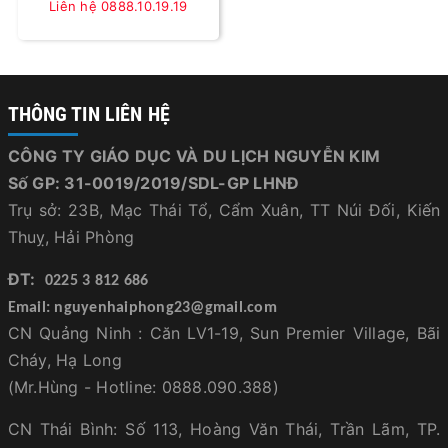
Liên hệ 0888.10.19.19
NẴNG 8N7Đ
THÔNG TIN LIÊN HỆ
CÔNG TY GIÁO DỤC VÀ DU LỊCH NGUYỄN KIM
Số GP: 31-0019/2019/SDL-GP LHNĐ
Trụ sở: 23B, Mạc Thái Tổ, Cẩm Xuân, TT Núi Đối, Kiến
Thuỵ, Hải Phòng
ĐT:
0225 3 812 686
Email: nguyenhaiphong23@gmail.com
CN Quảng Ninh : Căn LV1-19, Sun Premier Village, Bãi
Cháy, Hạ Long
(Mr.Hùng - Hotline: 0888.090.388)
CN Thái Bình: Số 113, Hoàng Văn Thái, Trần Lãm, TP.