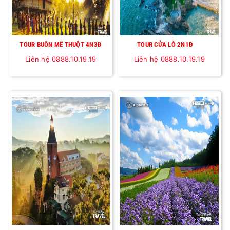
TOUR BUÔN MÊ THUỘT 4N3Đ
TOUR CỬA LÒ 2N1Đ
Liên hệ 0888.10.19.19
Liên hệ 0888.10.19.19